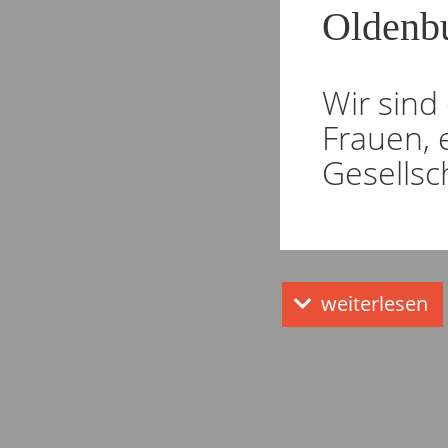
Oldenb
Wir sind
Frauen, 
Gesellsc
weiterlesen